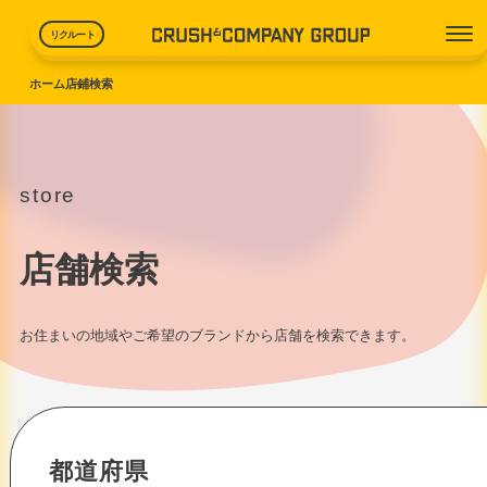
リクルート
クラッシュアンドカンパニ
ホーム
店鋪検索
私たちについて
輝くスタッフ
store
一緒に働く
店舗検索
求人検索
お店を探す
お住まいの地域やご希望のブランドから店舗を検索できます。
お問い合わせ
都道府県
@crush_and_company_group